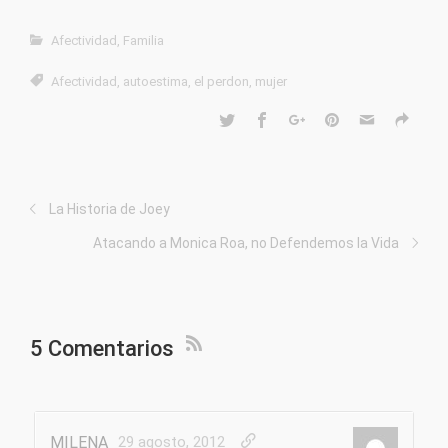
Afectividad
,
Familia
Afectividad
,
autoestima
,
el perdon
,
mujer
La Historia de Joey
Atacando a Monica Roa, no Defendemos la Vida
5 Comentarios
MILENA
29 agosto, 2012