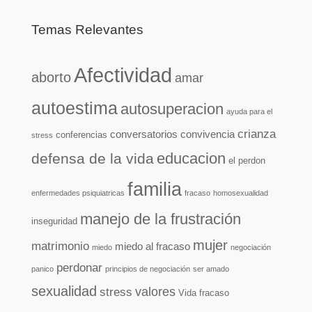
Temas Relevantes
Afectividad
aborto
amar
autoestima
autosuperacion
ayuda para el
crianza
conversatorios
convivencia
conferencias
stress
educacion
defensa de la vida
el perdon
familia
enfermedades psiquiatricas
fracaso
homosexualidad
manejo de la frustración
inseguridad
mujer
matrimonio
miedo al fracaso
miedo
negociación
perdonar
panico
principios de negociación
ser amado
sexualidad
valores
stress
Vida fracaso